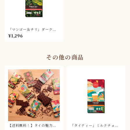
「マンゴー＆チリ」ダークチ
ョコレート70%
¥1,296
その他の商品
【送料無料！】タイの魅力が
「タイティー」ミルクチョコ
詰まったチョコレートセット
レート