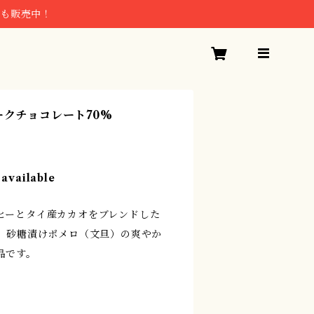
トも販売中！
ークチョコレート70%
 available
ヒーとタイ産カカオをブレンドした
に、砂糖漬けポメロ（文旦）の爽やか
品です。