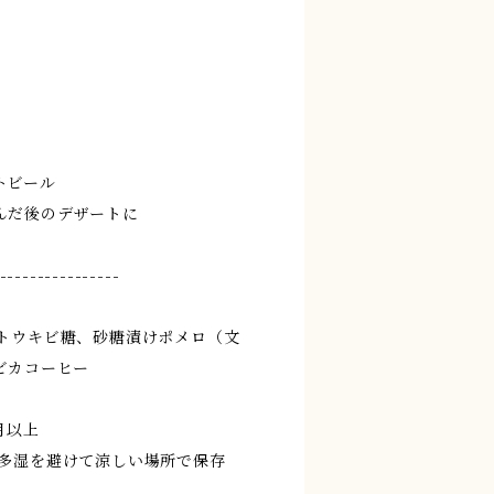
トビール
んだ後のデザートに
----------------
サトウキビ糖、砂糖漬けポメロ（文
ビカコーヒー
月以上
温多湿を避けて涼しい場所で保存